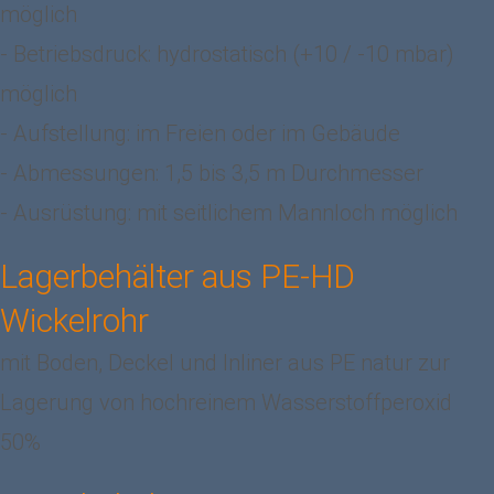
möglich
- Betriebsdruck: hydrostatisch (+10 / -10 mbar)
möglich
- Aufstellung: im Freien oder im Gebäude
- Abmessungen: 1,5 bis 3,5 m Durchmesser
- Ausrüstung: mit seitlichem Mannloch möglich
Lagerbehälter aus PE-HD
Wickelrohr
mit Boden, Deckel und Inliner aus PE natur zur
Lagerung von hochreinem Wasserstoffperoxid
50%