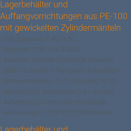
Lagerbehälter und
Auffangvorrichtungen aus PE-100
mit gewickelten Zylindermänteln
- DIBt-Zulassung: Z-40.21-10
- Nutzinhalt: 2 000 l bis 30 000 l
- Bauweise: stehende zylindrische Bauweise
- Boden- & Dachform: Flachboden & Kegeldach
- Betriebstemperatur: 20 °C (kurzzeitig 30 °C)
- Betriebsdruck: hydrostatisch (+5 / -3 mbar)
- Aufstellung: im Freien oder im Gebäude
- Abmessungen: 1,5 bis 3,5 m Durchmesser
Lagerbehälter und