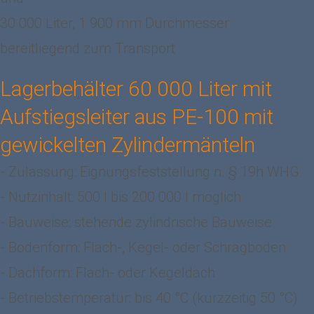
30 000 Liter, 1 900 mm Durchmesser
bereitliegend zum Transport
Lagerbehälter 60 000 Liter mit
Aufstiegsleiter aus PE-100 mit
gewickelten Zylindermänteln
- Zulassung: Eignungsfeststellung n. § 19h WHG
- Nutzinhalt: 500 l bis 200 000 l möglich
- Bauweise: stehende zylindrische Bauweise
- Bodenform: Flach-, Kegel- oder Schrägboden
- Dachform: Flach- oder Kegeldach
- Betriebstemperatur: bis 40 °C (kurzzeitig 50 °C)