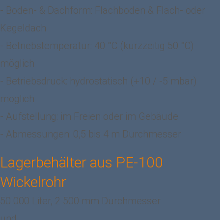
- Boden- & Dachform: Flachboden & Flach- oder
Kegeldach
- Betriebstemperatur: 40 °C (kurzzeitig 50 °C)
möglich
- Betriebsdruck: hydrostatisch (+10 / -5 mbar)
möglich
- Aufstellung: im Freien oder im Gebäude
- Abmessungen: 0,5 bis 4 m Durchmesser
Lagerbehälter aus PE-100
Wickelrohr
50 000 Liter, 2 500 mm Durchmesser
und