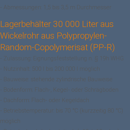
- Abmessungen: 1,5 bis 3,5 m Durchmesser
Lagerbehälter 30 000 Liter aus
Wickelrohr aus Polypropylen-
Random-Copolymerisat (PP-R)
- Zulassung: Eignungsfeststellung n. § 19h WHG
- Nutzinhalt: 500 l bis 200 000 l möglich
- Bauweise: stehende zylindrische Bauweise
- Bodenform: Flach-, Kegel- oder Schrägboden
- Dachform: Flach- oder Kegeldach
- Betriebstemperatur: bis 70 °C (kurzzeitig 80 °C)
möglich