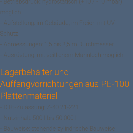
- Betriebsdruck: hydrostatisch (+10 / -10 mbar)
möglich
- Aufstellung: im Gebäude, im Freien mit UV-
Schutz
- Abmessungen: 1,5 bis 3,5 m Durchmesser
- Ausrüstung: mit seitlichem Mannloch möglich
Lagerbehälter und
Auffangvorrichtungen aus PE-100
Plattenmaterial
- DIBt-Zulassung: Z-40.21-221
- Nutzinhalt: 500 l bis 50 000 l
- Bauweise: stehende zylindrische Bauweise