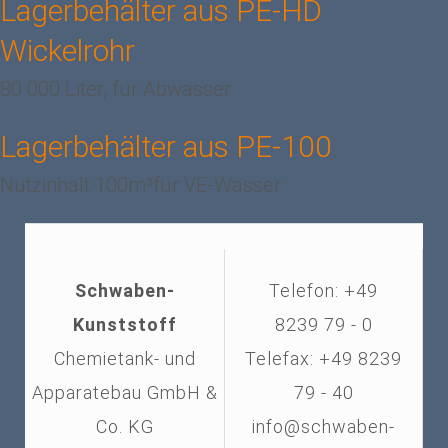
Lagerbehälter aus PE-HD
Wickelrohr
80 000 Liter, für Abwasser
Lagerbehälter aus PE-100
Nutzinhalt 100m³für VE-Wasser
Schwaben-
Telefon: +49
Kunststoff
8239 79 - 0
Chemietank- und
Telefax: +49 8239
Apparatebau GmbH &
79 - 40
Co. KG
info@schwaben-