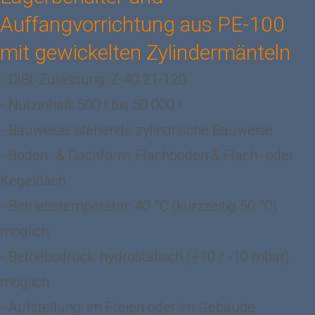
Auffangvorrichtung aus PE-100
mit gewickelten Zylindermänteln
- DIBt-Zulassung: Z-40.21-120
- Nutzinhalt: 500 l bis 50 000 l
- Bauweise: stehende zylindrische Bauweise
- Boden- & Dachform: Flachboden & Flach- oder
Kegeldach
- Betriebstemperatur: 40 °C (kurzzeitig 50 °C)
möglich
- Betriebsdruck: hydrostatisch (+10 / -10 mbar)
möglich
- Aufstellung: im Freien oder im Gebäude