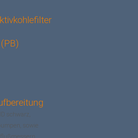
tivkohlefilter
 (PB)
ufbereitung
D schwarz,
pumpen, sowie
hflußmessern.