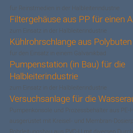
für Reinstmedien in der Halbleiterindustrie
Filtergehäuse aus PP für einen Ak
zum Einsatz in der Halbleiterindustrie
Kühlrohrschlange aus Polybuten
für den Einsatz in einem Galvanikbad
Pumpenstation (in Bau) für die
Halbleiterindustrie
zum Einsatz in der Halbleiterindustrie
Versuchsanlage für die Wassera
Pumpenkonsole und Prozessbehälter aus PE-H
ausgerüstet mit Kreisel- und Membran-Dosier
Rohrleitungsbau aus PVC-U mit diversen Durc