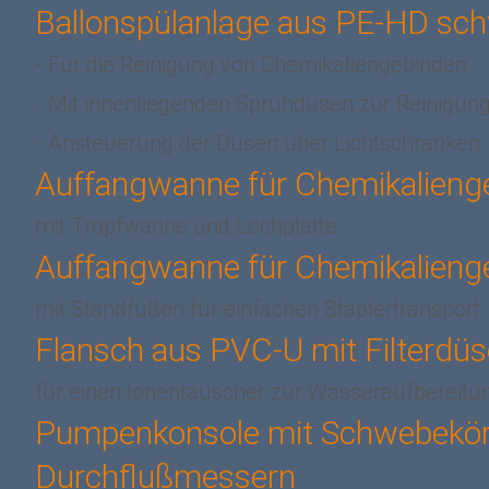
Ballonspülanlage aus PE-HD sc
- Für die Reinigung von Chemikaliengebinden
- Mit innenliegenden Sprühdüsen zur Reinigun
- Ansteuerung der Düsen über Lichtschranken
Auffangwanne für Chemikalieng
mit Tropfwanne und Lochplatte
Auffangwanne für Chemikalieng
mit Standfüßen für einfachen Staplertransport
Flansch aus PVC-U mit Filterdü
für einen Ionentauscher zur Wasseraufbereitu
Pumpenkonsole mit Schwebekör
Durchflußmessern