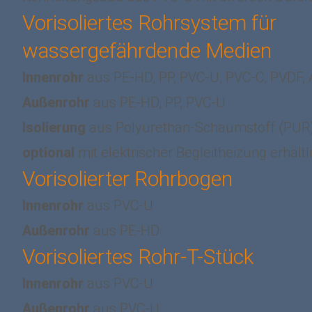
Vorisoliertes Rohrsystem für
wassergefährdende Medien
Innenrohr
aus PE-HD, PP, PVC-U, PVC-C, PVDF,
Außenrohr
aus PE-HD, PP, PVC-U
Isolierung
aus Polyurethan-Schaumstoff (PUR
optional
mit elektrischer Begleitheizung erhältl
Vorisolierter Rohrbogen
Innenrohr
aus PVC-U
Außenrohr
aus PE-HD
Vorisoliertes Rohr-T-Stück
Innenrohr
aus PVC-U
Außenrohr
aus PVC-U