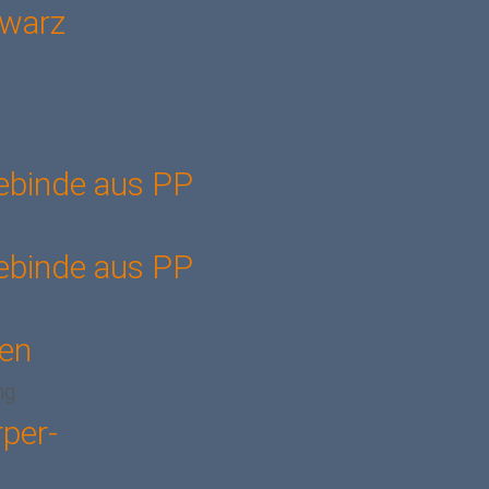
hwarz
g
ebinde aus PP
ebinde aus PP
sen
ng
per-