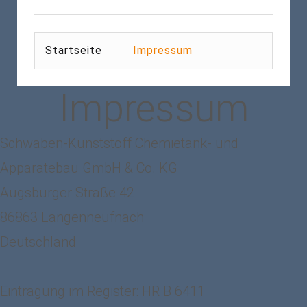
Startseite
Impressum
Impressum
Schwaben-Kunststoff Chemietank- und
Apparatebau GmbH & Co. KG
Augsburger Straße 42
86863 Langenneufnach
Deutschland
Eintragung im Register: HR B 6411